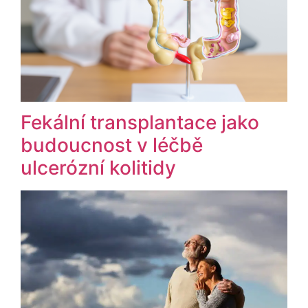
Fekální transplantace jako
budoucnost v léčbě
ulcerózní kolitidy