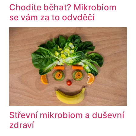
Chodíte běhat? Mikrobiom
se vám za to odvděčí
Střevní mikrobiom a duševní
zdraví