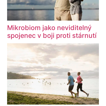
Mikrobiom jako neviditelný
spojenec v boji proti stárnutí