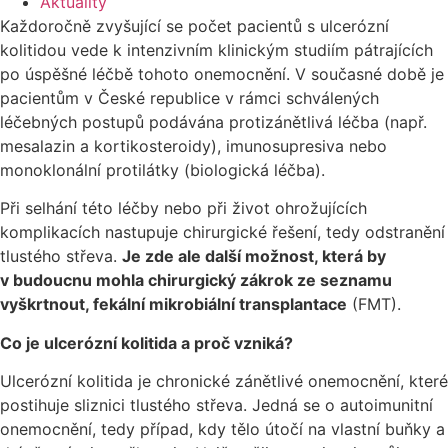
Aktuality
Každoročně zvyšující se počet pacientů s ulcerózní
kolitidou vede k intenzivním klinickým studiím pátrajících
po úspěšné léčbě tohoto onemocnění. V současné době je
pacientům v České republice v rámci schválených
léčebných postupů podávána protizánětlivá léčba (např.
mesalazin a kortikosteroidy), imunosupresiva nebo
monoklonální protilátky (biologická léčba).
Při selhání této léčby nebo při život ohrožujících
komplikacích nastupuje chirurgické řešení, tedy odstranění
tlustého střeva.
Je zde ale další možnost, která by
v budoucnu mohla chirurgický zákrok ze seznamu
vyškrtnout, fekální mikrobiální transplantace
(FMT).
Co je ulcerózní kolitida a proč vzniká?
Ulcerózní kolitida je chronické zánětlivé onemocnění, které
postihuje sliznici tlustého střeva. Jedná se o autoimunitní
onemocnění, tedy případ, kdy tělo útočí na vlastní buňky a