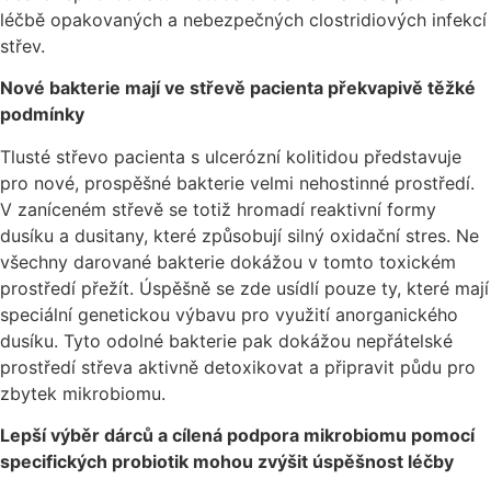
léčbě opakovaných a nebezpečných clostridiových infekcí
střev.
Nové bakterie mají ve střevě pacienta překvapivě těžké
podmínky
Tlusté střevo pacienta s ulcerózní kolitidou představuje
pro nové, prospěšné bakterie velmi nehostinné prostředí.
V zaníceném střevě se totiž hromadí reaktivní formy
dusíku a dusitany, které způsobují silný oxidační stres. Ne
všechny darované bakterie dokážou v tomto toxickém
prostředí přežít. Úspěšně se zde usídlí pouze ty, které mají
speciální genetickou výbavu pro využití anorganického
dusíku. Tyto odolné bakterie pak dokážou nepřátelské
prostředí střeva aktivně detoxikovat a připravit půdu pro
zbytek mikrobiomu.
Lepší výběr dárců a cílená podpora mikrobiomu pomocí
specifických probiotik mohou zvýšit úspěšnost léčby