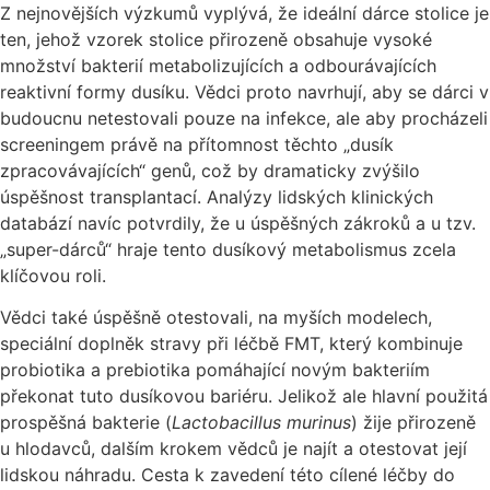
Z nejnovějších výzkumů vyplývá, že ideální dárce stolice je
ten, jehož vzorek stolice přirozeně obsahuje vysoké
množství bakterií metabolizujících a odbourávajících
reaktivní formy dusíku. Vědci proto navrhují, aby se dárci v
budoucnu netestovali pouze na infekce, ale aby procházeli
screeningem právě na přítomnost těchto „dusík
zpracovávajících“ genů, což by dramaticky zvýšilo
úspěšnost transplantací. Analýzy lidských klinických
databází navíc potvrdily, že u úspěšných zákroků a u tzv.
„super-dárců“ hraje tento dusíkový metabolismus zcela
klíčovou roli.
Vědci také úspěšně otestovali, na myších modelech,
speciální doplněk stravy při léčbě FMT, který kombinuje
probiotika a prebiotika pomáhající novým bakteriím
překonat tuto dusíkovou bariéru. Jelikož ale hlavní použitá
prospěšná bakterie (
Lactobacillus murinus
) žije přirozeně
u hlodavců, dalším krokem vědců je najít a otestovat její
lidskou náhradu. Cesta k zavedení této cílené léčby do