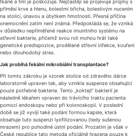
tkáně a tím je poškozuje. Nejčastěji se projevuje průjmy s
příměsí krve a hlenu, bolestmi břicha, bolestivým nucením
na stolici, únavou a úbytkem hmotnosti. Přesná příčina
onemocnění zatím není známá. Předpokládá se, že vzniká
v důsledku nepřiměřené reakce imunitního systému na
střevní bakterie, přičemž svou roli mohou hrát také
genetické predispozice, prodělané střevní infekce, kouření
nebo dlouhodobý stres.
Jak probíhá fekální mikrobiální transplantace?
Při tomto zákroku je vzorek stolice od zdravého dárce
laboratorně upraven tak, aby vznikla suspenze obsahující
pouze potřebné bakterie. Tento „koktejl“ bakterií je
následně lékařem vpraven do trávícího traktu pacienta
pomocí endoskopu nebo při kolonoskopii. V poslední
době se již vyvíjí také podání formou kapsle, která
obsahuje tuto suspenzi lyofilizovanou (tedy sušenou
mrazem) pro pohodlné ústní podání. Prozatím je však v
České republice tato metoda oficiálně hrazena pouze k