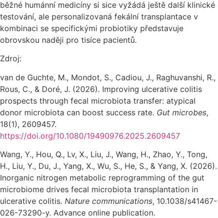
běžné humánní medicíny si sice vyžádá ještě další klinické
testování, ale personalizovaná fekální transplantace v
kombinaci se specifickými probiotiky představuje
obrovskou naději pro tisíce pacientů.
Zdroj:
van de Guchte, M., Mondot, S., Cadiou, J., Raghuvanshi, R.,
Rous, C., & Doré, J. (2026). Improving ulcerative colitis
prospects through fecal microbiota transfer: atypical
donor microbiota can boost success rate.
Gut microbes
,
18(1), 2609457.
https://doi.org/10.1080/19490976.2025.2609457
Wang, Y., Hou, Q., Lv, X., Liu, J., Wang, H., Zhao, Y., Tong,
H., Liu, Y., Du, J., Yang, X., Wu, S., He, S., & Yang, X. (2026).
Inorganic nitrogen metabolic reprogramming of the gut
microbiome drives fecal microbiota transplantation in
ulcerative colitis.
Nature communications
, 10.1038/s41467-
026-73290-y. Advance online publication.