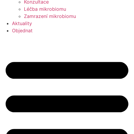
Konzultace
Léčba mikrobiomu
Zamrazení mikrobiomu
Aktuality
Objednat