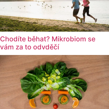
Chodíte běhat? Mikrobiom se
vám za to odvděčí