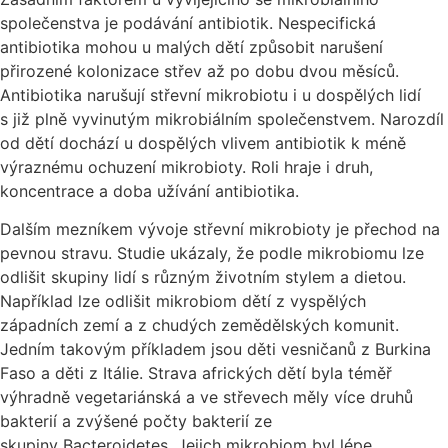
společenstva je podávání antibiotik. Nespecifická
antibiotika mohou u malých dětí způsobit narušení
přirozené kolonizace střev až po dobu dvou měsíců.
Antibiotika narušují střevní mikrobiotu i u dospělých lidí
s již plně vyvinutým mikrobiálním společenstvem. Narozdíl
od dětí dochází u dospělých vlivem antibiotik k méně
výraznému ochuzení mikrobioty. Roli hraje i druh,
koncentrace a doba užívání antibiotika.
Dalším mezníkem vývoje střevní mikrobioty je přechod na
pevnou stravu. Studie ukázaly, že podle mikrobiomu lze
odlišit skupiny lidí s různým životním stylem a dietou.
Například lze odlišit mikrobiom dětí z vyspělých
západních zemí a z chudých zemědělských komunit.
Jedním takovým příkladem jsou děti vesničanů z Burkina
Faso a děti z Itálie. Strava afrických dětí byla téměř
výhradně vegetariánská a ve střevech měly více druhů
bakterií a zvýšené počty bakterií ze
skupiny Bacteroidetes. Jejich mikrobiom byl lépe