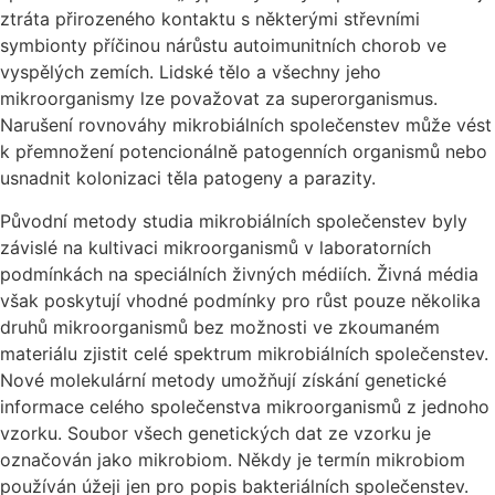
ztráta přirozeného kontaktu s některými střevními
symbionty příčinou nárůstu autoimunitních chorob ve
vyspělých zemích. Lidské tělo a všechny jeho
mikroorganismy lze považovat za superorganismus.
Narušení rovnováhy mikrobiálních společenstev může vést
k přemnožení potencionálně patogenních organismů nebo
usnadnit kolonizaci těla patogeny a parazity.
Původní metody studia mikrobiálních společenstev byly
závislé na kultivaci mikroorganismů v laboratorních
podmínkách na speciálních živných médiích. Živná média
však poskytují vhodné podmínky pro růst pouze několika
druhů mikroorganismů bez možnosti ve zkoumaném
materiálu zjistit celé spektrum mikrobiálních společenstev.
Nové molekulární metody umožňují získání genetické
informace celého společenstva mikroorganismů z jednoho
vzorku. Soubor všech genetických dat ze vzorku je
označován jako mikrobiom. Někdy je termín mikrobiom
používán úžeji jen pro popis bakteriálních společenstev.