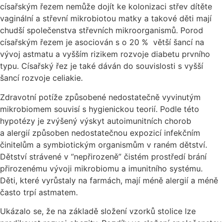
císařským řezem nemůže dojít ke kolonizaci střev dítěte
vaginální a střevní mikrobiotou matky a takové děti mají
chudší společenstva střevních mikroorganismů. Porod
císařským řezem je asociován s o 20 % větší šancí na
vývoj astmatu a vyšším rizikem rozvoje diabetu prvního
typu. Císařský řez je také dáván do souvislosti s vyšší
šancí rozvoje celiakie.
Zdravotní potíže způsobené nedostatečně vyvinutým
mikrobiomem souvisí s hygienickou teorií. Podle této
hypotézy je zvýšený výskyt autoimunitních chorob
a alergií způsoben nedostatečnou expozicí infekčním
činitelům a symbiotickým organismům v raném dětství.
Dětství strávené v “nepřirozeně” čistém prostředí brání
přirozenému vývoji mikrobiomu a imunitního systému.
Děti, které vyrůstaly na farmách, mají méně alergií a méně
často trpí astmatem.
Ukázalo se, že na základě složení vzorků stolice lze