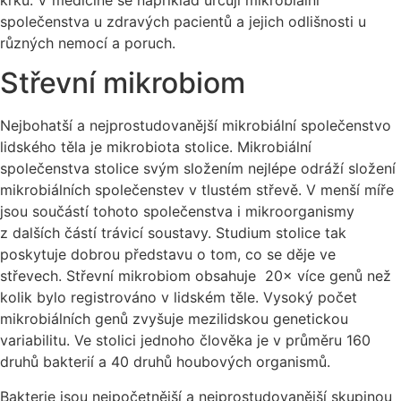
společenstva u zdravých pacientů a jejich odlišnosti u
různých nemocí a poruch.
Střevní mikrobiom
Nejbohatší a nejprostudovanější mikrobiální společenstvo
lidského těla je mikrobiota stolice. Mikrobiální
společenstva stolice svým složením nejlépe odráží složení
mikrobiálních společenstev v tlustém střevě. V menší míře
jsou součástí tohoto společenstva i mikroorganismy
z dalších částí trávicí soustavy. Studium stolice tak
poskytuje dobrou představu o tom, co se děje ve
střevech. Střevní mikrobiom obsahuje 20× více genů než
kolik bylo registrováno v lidském těle. Vysoký počet
mikrobiálních genů zvyšuje mezilidskou genetickou
variabilitu. Ve stolici jednoho člověka je v průměru 160
druhů bakterií a 40 druhů houbových organismů.
Bakterie jsou nejpočetnější a nejprostudovanější skupinou