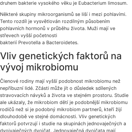
druhem bakterie vysokého věku je Eubacterium limosum.
Některé skupiny mikroorganismů se liší i mezi pohlavími.
Tento rozdíl je vysvětlován rozdílným působením
pohlavních hormonů v průběhu života. Muži mají ve
střevech vyšší početnosti
bakterií Prevotella a Bacteroidetes.
Vliv genetických faktorů na
vývoj mikrobiomu
Členové rodiny mají vyšší podobnost mikrobiomu než
nepříbuzní lidé. Zčásti může jít o důsledek sdílených
stravovacích návyků a života ve stejném prostoru. Studie
ale ukázaly, že mikrobiom dětí je podobnější mikrobiomu
rodičů než si je podobný mikrobiom partnerů, kteří žijí
dlouhodobě ve stejné domácnosti. Vliv genetických
faktorů potvrzují i studie na skupinách jednovaječných a
dvojvaječných dvojčat. Jednovaječná dvojčata mají