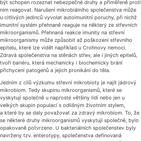
být schopen rozeznat nebezpečné druhy a přiměřeně proti
nim reagovat. Narušení mikrobiálního společenstva může
u citlivých jedinců vyvolat autoimunitní poruchy, při nichž
imunitní systém přehnaně reaguje na některý ze střevních
mikroorganismů. Přehnaná reakce imunity na střevní
mikroorganismy může způsobit až poškození střevního
epitelu, které lze vidět například u Crohnovy nemoci.
Zdravá společenstva na stěnách střev, ale i jiných epitelů,
tvoří bariéru, která mechanicky i biochemicky brání
přichycení patogenů a jejich pronikání do těla.
Jedním z cílů výzkumu střevní mikrobioty je najít jádrový
mikrobiom. Tedy skupinu mikroorganismů, které se
vyskytují společně u naprosté většiny lidí nebo jen u
velkých skupin populací s odlišným životním stylem,
a které by se daly považovat za zdravý mikrobiom. To, že
se některé druhy mikroorganismů vyskytují společně, bylo
opakovaně potvrzeno. U bakteriálních společenstev byly
navrženy tzv. enterotypy, společenstva definovaná