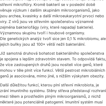
střevní mikroflóry. Kromě bakterií se v poslední době
věnuje výzkum i dalším skupinám mikroorganismů, jako
jsou archea, kvasinky a další mikroeukaryotní prvoci nebo
viry. Z virů jsou ve střevním společenstvu významné
zejména bakteriofágy (viry, které napadají bakterie).
Významnou skupinu tvoří i houbové organismy.
Dle genetických analýz tvoří sice jen 0,1 % mikrobiomu, ale
jejich buňky jsou až 100× větší nežli bakteriální.
Již samotná druhová bohatost bakteriálního společenstva
je spojena s lepším zdravotním stavem. To odpovídá faktu,
že více zastoupených druhů jsou nositeli více genů, které
mohou v těle plnit více funkcí. Větší pestrost mikrobiálních
genů je asociována, mimo jiné, s nižším výskytem obezity.
Další důležitou funkcí, kterou plní střevní mikrobiota, je
zrání imunitního systému. Stěny střeva představují rozhraní
mezi tělem a prostředím plným mikroorganismů, z nichž
některé jsou potenciálně patogenní. Imunitní systém musí