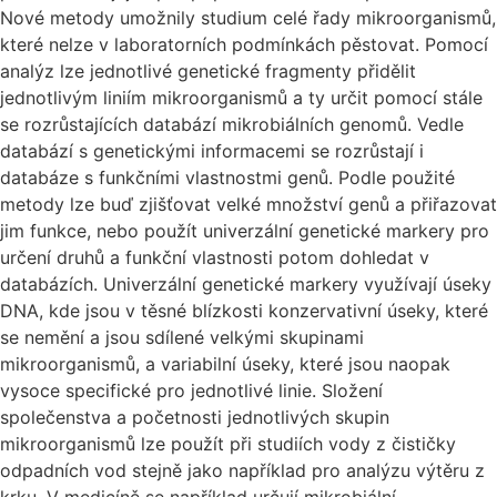
Nové metody umožnily studium celé řady mikroorganismů,
které nelze v laboratorních podmínkách pěstovat. Pomocí
analýz lze jednotlivé genetické fragmenty přidělit
jednotlivým liniím mikroorganismů a ty určit pomocí stále
se rozrůstajících databází mikrobiálních genomů. Vedle
databází s genetickými informacemi se rozrůstají i
databáze s funkčními vlastnostmi genů. Podle použité
metody lze buď zjišťovat velké množství genů a přiřazovat
jim funkce, nebo použít univerzální genetické markery pro
určení druhů a funkční vlastnosti potom dohledat v
databázích. Univerzální genetické markery využívají úseky
DNA, kde jsou v těsné blízkosti konzervativní úseky, které
se nemění a jsou sdílené velkými skupinami
mikroorganismů, a variabilní úseky, které jsou naopak
vysoce specifické pro jednotlivé linie. Složení
společenstva a početnosti jednotlivých skupin
mikroorganismů lze použít při studiích vody z čističky
odpadních vod stejně jako například pro analýzu výtěru z
krku. V medicíně se například určují mikrobiální