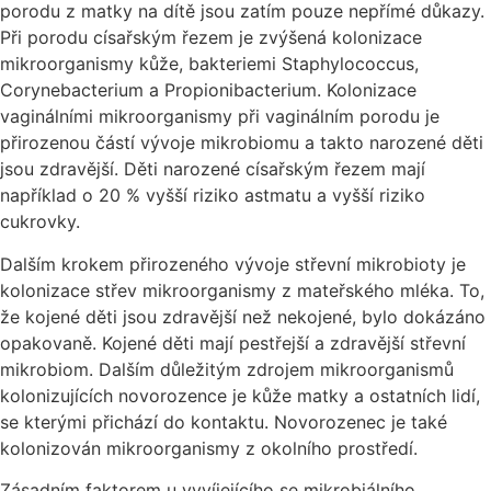
porodu z matky na dítě jsou zatím pouze nepřímé důkazy.
Při porodu císařským řezem je zvýšená kolonizace
mikroorganismy kůže, bakteriemi Staphylococcus,
Corynebacterium a Propionibacterium. Kolonizace
vaginálními mikroorganismy při vaginálním porodu je
přirozenou částí vývoje mikrobiomu a takto narozené děti
jsou zdravější. Děti narozené císařským řezem mají
například o 20 % vyšší riziko astmatu a vyšší riziko
cukrovky.
Dalším krokem přirozeného vývoje střevní mikrobioty je
kolonizace střev mikroorganismy z mateřského mléka. To,
že kojené děti jsou zdravější než nekojené, bylo dokázáno
opakovaně. Kojené děti mají pestřejší a zdravější střevní
mikrobiom. Dalším důležitým zdrojem mikroorganismů
kolonizujících novorozence je kůže matky a ostatních lidí,
se kterými přichází do kontaktu. Novorozenec je také
kolonizován mikroorganismy z okolního prostředí.
Zásadním faktorem u vyvíjejícího se mikrobiálního