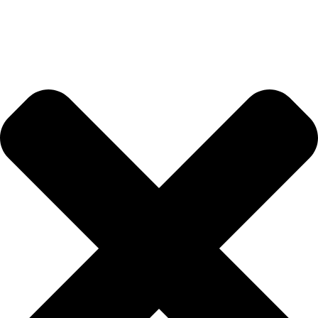
Přejít
k
obsahu