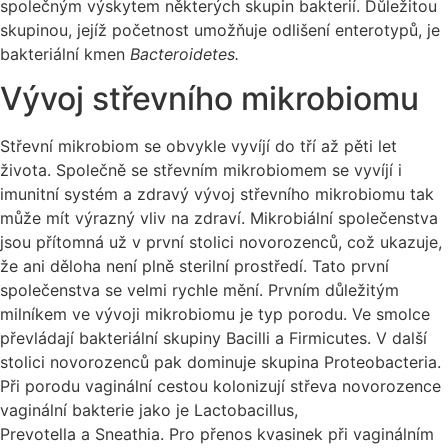
společným výskytem některých skupin bakterií. Důležitou
skupinou, jejíž početnost umožňuje odlišení enterotypů, je
bakteriální kmen
Bacteroidetes.
Vývoj střevního mikrobiomu
Střevní mikrobiom se obvykle vyvíjí do tří až pěti let
života. Společně se střevním mikrobiomem se vyvíjí i
imunitní systém a zdravý vývoj střevního mikrobiomu tak
může mít výrazný vliv na zdraví. Mikrobiální společenstva
jsou přítomná už v první stolici novorozenců, což ukazuje,
že ani děloha není plně sterilní prostředí. Tato první
společenstva se velmi rychle mění. Prvním důležitým
milníkem ve vývoji mikrobiomu je typ porodu. Ve smolce
převládají bakteriální skupiny Bacilli a Firmicutes. V další
stolici novorozenců pak dominuje skupina Proteobacteria.
Při porodu vaginální cestou kolonizují střeva novorozence
vaginální bakterie jako je Lactobacillus,
Prevotella a Sneathia. Pro přenos kvasinek při vaginálním