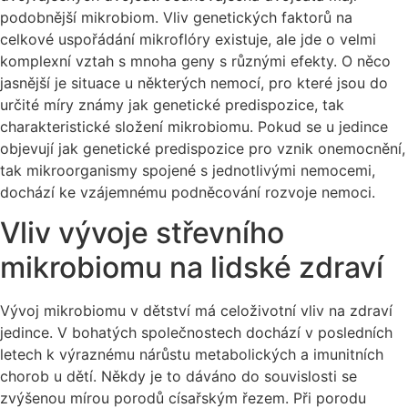
podobnější mikrobiom. Vliv genetických faktorů na
celkové uspořádání mikroflóry existuje, ale jde o velmi
komplexní vztah s mnoha geny s různými efekty. O něco
jasnější je situace u některých nemocí, pro které jsou do
určité míry známy jak genetické predispozice, tak
charakteristické složení mikrobiomu. Pokud se u jedince
objevují jak genetické predispozice pro vznik onemocnění,
tak mikroorganismy spojené s jednotlivými nemocemi,
dochází ke vzájemnému podněcování rozvoje nemoci.
Vliv vývoje střevního
mikrobiomu na lidské zdraví
Vývoj mikrobiomu v dětství má celoživotní vliv na zdraví
jedince. V bohatých společnostech dochází v posledních
letech k výraznému nárůstu metabolických a imunitních
chorob u dětí. Někdy je to dáváno do souvislosti se
zvýšenou mírou porodů císařským řezem. Při porodu