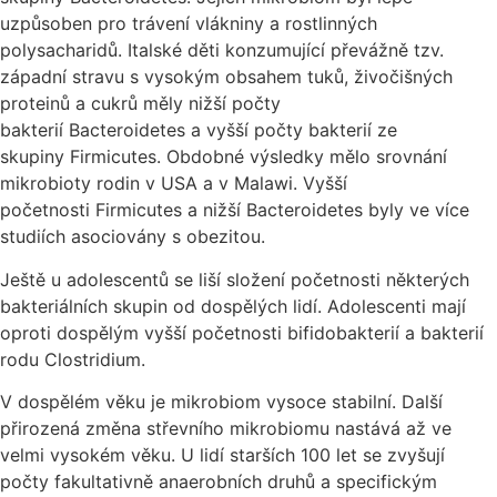
uzpůsoben pro trávení vlákniny a rostlinných
polysacharidů. Italské děti konzumující převážně tzv.
západní stravu s vysokým obsahem tuků, živočišných
proteinů a cukrů měly nižší počty
bakterií Bacteroidetes a vyšší počty bakterií ze
skupiny Firmicutes. Obdobné výsledky mělo srovnání
mikrobioty rodin v USA a v Malawi. Vyšší
početnosti Firmicutes a nižší Bacteroidetes byly ve více
studiích asociovány s obezitou.
Ještě u adolescentů se liší složení početnosti některých
bakteriálních skupin od dospělých lidí. Adolescenti mají
oproti dospělým vyšší početnosti bifidobakterií a bakterií
rodu Clostridium.
V dospělém věku je mikrobiom vysoce stabilní. Další
přirozená změna střevního mikrobiomu nastává až ve
velmi vysokém věku. U lidí starších 100 let se zvyšují
počty fakultativně anaerobních druhů a specifickým