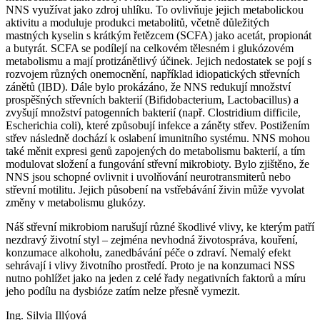
NNS využívat jako zdroj uhlíku. To ovlivňuje jejich metabolickou
aktivitu a moduluje produkci metabolitů, včetně důležitých
mastných kyselin s krátkým řetězcem (SCFA) jako acetát, propionát
a butyrát. SCFA se podílejí na celkovém tělesném i glukózovém
metabolismu a mají protizánětlivý účinek. Jejich nedostatek se pojí s
rozvojem různých onemocnění, například idiopatických střevních
zánětů (IBD). Dále bylo prokázáno, že NNS redukují množství
prospěšných střevních bakterií (Bifidobacterium, Lactobacillus) a
zvyšují množství patogenních bakterií (např. Clostridium difficile,
Escherichia coli), které způsobují infekce a záněty střev. Postižením
střev následně dochází k oslabení imunitního systému. NNS mohou
také měnit expresi genů zapojených do metabolismu bakterií, a tím
modulovat složení a fungování střevní mikrobioty. Bylo zjištěno, že
NNS jsou schopné ovlivnit i uvolňování neurotransmiterů nebo
střevní motilitu. Jejich působení na vstřebávání živin může vyvolat
změny v metabolismu glukózy.
Náš střevní mikrobiom narušují různé škodlivé vlivy, ke kterým patří
nezdravý životní styl – zejména nevhodná životospráva, kouření,
konzumace alkoholu, zanedbávání péče o zdraví. Nemalý efekt
sehrávají i vlivy životního prostředí. Proto je na konzumaci NSS
nutno pohlížet jako na jeden z celé řady negativních faktorů a míru
jeho podílu na dysbióze zatím nelze přesně vymezit.
Ing. Silvia Illýová