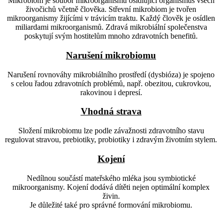
Mikrobiom je soubor mikroorganismů osídlující organismus všech
živočichů včetně člověka. Střevní mikrobiom je tvořen
mikroorganismy žijícími v trávicím traktu. Každý člověk je osídlen
miliardami mikroorganismů. Zdravá mikrobiální společenstva
poskytují svým hostitelům mnoho zdravotních benefitů.
Narušení mikrobiomu
Narušení rovnováhy mikrobiálního prostředí (dysbióza) je spojeno
s celou řadou zdravotních problémů, např. obezitou, cukrovkou,
rakovinou i depresí.
Vhodná strava
Složení mikrobiomu lze podle závažnosti zdravotního stavu
regulovat stravou, prebiotiky, probiotiky i zdravým životním stylem.
Kojení
Nedílnou součástí mateřského mléka jsou symbiotické
mikroorganismy. Kojení dodává dítěti nejen optimální komplex
živin.
Je důležité také pro správné formování mikrobiomu.