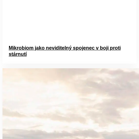
Mikrobiom jako neviditelný spojenec v boji proti
stárnutí