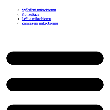
Vyšetření mikrobiomu
Konzultace
Léčba mikrobiomu
Zamrazení mikrobiomu