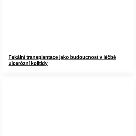
Fekální transplantace jako budoucnost v léčbě
ulcerózní kolitidy