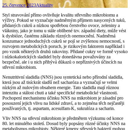
25. července 2023
Aktuality
Styl stravování přímo ovlivňuje kvalitu střevního mikrobiomu a
výživy. Pokud se vyznačuje nadměrným příjmem nasycených tuků,
přidaných cukrů a nízkou spotřebou čerstvého ovoce, zeleniny a
vlákniny, jako je tomu u stále oblíbené tzv. západní diety, může vést
k dysbióze, častému základu různých onemocnění. Nadměrná
konzumace jednoduchých cukrů se pojí se zvýšenou nemocností, s
rozvojem metabolických poruch, je rizikovým faktorem například i
pro vznik některých druhů rakoviny. Přidané cukry ve formě vysoko
i nízkokalorických sladidel byly donedávna považovány za
bezpečné, ale i u nich přibývá důkazů o nepříznivých účincích na
střevní mikrobiom.
Nenutritivní sladidla (NNS) jsou syntetická nebo přírodní sladidla,
která jsou až tisíckrát sladší než sacharóza a vyznačují se velmi
nízkým až nulovým obsahem energie. Tato sladidla mají různou
intenzitu a stálost chuti a také specifické metabolické vlastnosti.
Pochopení mechanismu účinku NNS na mikrobiom je zásadní pro
posouzení jejich vlivu na lidské zdraví, a to zejména těch nejčastěji
používaných, tj. aspartam, acesulfam-K, sukralóza a sacharin.
Vliv NNS na střevní mikrobiom je předmětem výzkumu od konce
80. let minulého století. Dosud byly popsány různé účinky NNS na
metabolismus mikrobioty. Některé kmeny střevních bakterií mohou