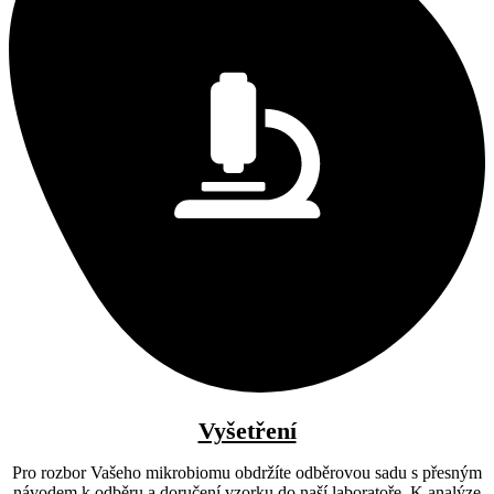
Vyšetření
Pro rozbor Vašeho mikrobiomu obdržíte odběrovou sadu s přesným
návodem k odběru a doručení vzorku do naší laboratoře. K analýze