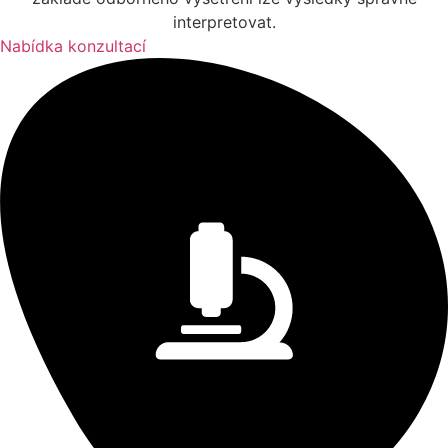
interpretovat.
Nabídka konzultací