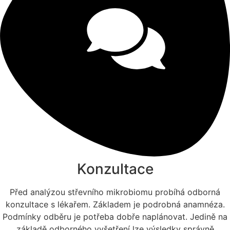
Konzultace​
Před analýzou střevního mikrobiomu probíhá odborná
konzultace s lékařem. Základem je podrobná anamnéza.
Podmínky odběru je potřeba dobře naplánovat. Jedině na
základě odborného vyšetření lze výsledky správně