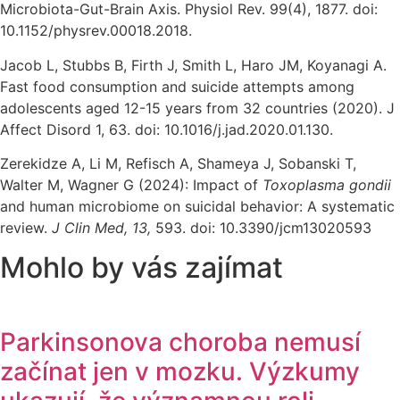
Microbiota-Gut-Brain Axis. Physiol Rev. 99(4), 1877. doi:
10.1152/physrev.00018.2018.
Jacob L, Stubbs B, Firth J, Smith L, Haro JM, Koyanagi A.
Fast food consumption and suicide attempts among
adolescents aged 12-15 years from 32 countries (2020). J
Affect Disord 1, 63. doi: 10.1016/j.jad.2020.01.130.
Zerekidze A, Li M, Refisch A, Shameya J, Sobanski T,
Walter M, Wagner G (2024): Impact of
Toxoplasma gondii
and human microbiome on suicidal behavior: A systematic
review.
J Clin Med,
13,
593. doi: 10.3390/jcm13020593
Mohlo by vás zajímat
Parkinsonova choroba nemusí
začínat jen v mozku. Výzkumy