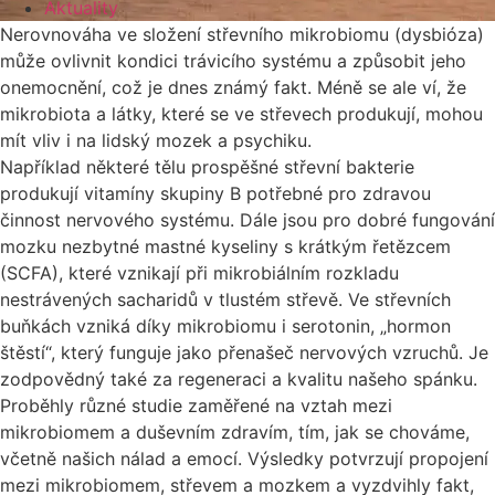
Aktuality
Nerovnováha ve složení střevního mikrobiomu (dysbióza)
může ovlivnit kondici trávicího systému a způsobit jeho
onemocnění, což je dnes známý fakt. Méně se ale ví, že
mikrobiota a látky, které se ve střevech produkují, mohou
mít vliv i na lidský mozek a psychiku.
Například některé tělu prospěšné střevní bakterie
produkují vitamíny skupiny B potřebné pro zdravou
činnost nervového systému. Dále jsou pro dobré fungování
mozku nezbytné mastné kyseliny s krátkým řetězcem
(SCFA), které vznikají při mikrobiálním rozkladu
nestrávených sacharidů v tlustém střevě. Ve střevních
buňkách vzniká díky mikrobiomu i serotonin, „hormon
štěstí“, který funguje jako přenašeč nervových vzruchů. Je
zodpovědný také za regeneraci a kvalitu našeho spánku.
Proběhly různé studie zaměřené na vztah mezi
mikrobiomem a duševním zdravím, tím, jak se chováme,
včetně našich nálad a emocí. Výsledky potvrzují propojení
mezi mikrobiomem, střevem a mozkem a vyzdvihly fakt,