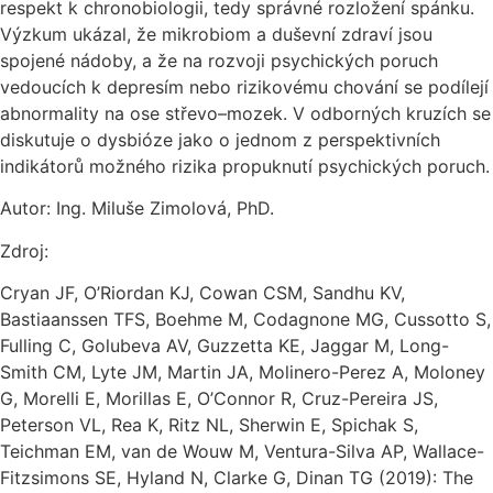
respekt k chronobiologii, tedy správné rozložení spánku.
Výzkum ukázal, že mikrobiom a duševní zdraví jsou
spojené nádoby, a že na rozvoji psychických poruch
vedoucích k depresím nebo rizikovému chování se podílejí
abnormality na ose střevo–mozek. V odborných kruzích se
diskutuje o dysbióze jako o jednom z perspektivních
indikátorů možného rizika propuknutí psychických poruch.
Autor: Ing. Miluše Zimolová, PhD.
Zdroj:
Cryan JF, O’Riordan KJ, Cowan CSM, Sandhu KV,
Bastiaanssen TFS, Boehme M, Codagnone MG, Cussotto S,
Fulling C, Golubeva AV, Guzzetta KE, Jaggar M, Long-
Smith CM, Lyte JM, Martin JA, Molinero-Perez A, Moloney
G, Morelli E, Morillas E, O’Connor R, Cruz-Pereira JS,
Peterson VL, Rea K, Ritz NL, Sherwin E, Spichak S,
Teichman EM, van de Wouw M, Ventura-Silva AP, Wallace-
Fitzsimons SE, Hyland N, Clarke G, Dinan TG (2019): The