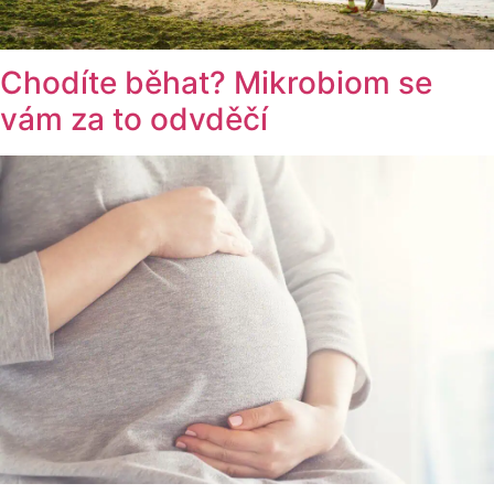
Chodíte běhat? Mikrobiom se
vám za to odvděčí