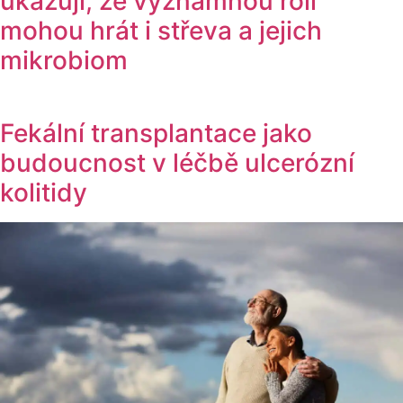
ukazují, že významnou roli
mohou hrát i střeva a jejich
mikrobiom
Fekální transplantace jako
budoucnost v léčbě ulcerózní
kolitidy