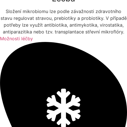
Složení mikrobiomu lze podle závažnosti zdravotního
stavu regulovat stravou, prebiotiky a probiotiky. V případě
potřeby lze využít antibiotika, antimykotika, virostatika,
antiparazitika nebo tzv. transplantace střevní mikroflóry.
Možnosti léčby