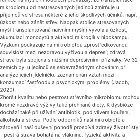
mikrobiomu od nestresovaných jedinců zmírňuje u
příjemců ve stresu některé z jeho škodlivých účinků, např.
úzkost nebo zánět střev. Naopak stolice stresovaných
myší transplantovaná naivním myším vyvolala úzkost,
akumulaci monocytů a aktivaci mikroglií v hipokampu.
Výzkum poukazuje na mikrobiotou zprostředkovanou
souvislost mezi nezdravou výživou a depresí; zdravá
strava byla spojena s nižšími depresivními příznaky. Ve 32
zemích byl u jedinců se sebevražedným chováním při
analýze jejich jídelníčku zaznamenán vztah mezi
konzumací fastfoodu a psychickými problémy (Jacob,
2020).
Zhoršit kvalitu nebo pestrost střevního mikrobiomu mohou
kromě nezdravé výživy také přehnané diety. K dysbióze
dochází také při užívání antibiotik, pod vlivem kouření,
alkoholu a stresu. Podle odborníků naší mikrobiotě a
zároveň i naší duševní pohodě prospívá zdravý životní styl
– pestrá strava bohatá na vlákninu, fyzická aktivita a