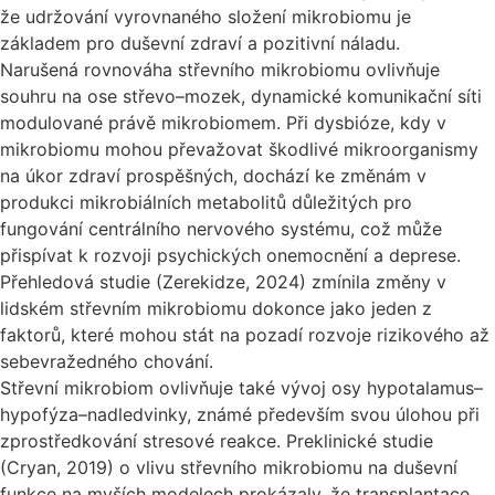
že udržování vyrovnaného složení mikrobiomu je
základem pro duševní zdraví a pozitivní náladu.
Narušená rovnováha střevního mikrobiomu ovlivňuje
souhru na ose střevo–mozek, dynamické komunikační síti
modulované právě mikrobiomem. Při dysbióze, kdy v
mikrobiomu mohou převažovat škodlivé mikroorganismy
na úkor zdraví prospěšných, dochází ke změnám v
produkci mikrobiálních metabolitů důležitých pro
fungování centrálního nervového systému, což může
přispívat k rozvoji psychických onemocnění a deprese.
Přehledová studie (Zerekidze, 2024) zmínila změny v
lidském střevním mikrobiomu dokonce jako jeden z
faktorů, které mohou stát na pozadí rozvoje rizikového až
sebevražedného chování.
Střevní mikrobiom ovlivňuje také vývoj osy hypotalamus–
hypofýza–nadledvinky, známé především svou úlohou při
zprostředkování stresové reakce. Preklinické studie
(Cryan, 2019) o vlivu střevního mikrobiomu na duševní
funkce na myších modelech prokázaly, že transplantace