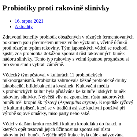
Probiotiky proti rakovině slinivky
16. srpna 2021
Aktuality
Zdravotní benefity probiotik obsažených v různých fermentovaných
pokrmech jsou předmětem intenzivního výzkumu, včetně účinků
proti různým typům rakoviny. Tým japonských vědců se rozhodl
zjistit, zda probiotika dokážou zpomalit růst rakovinných buněk
nádoru slinivky. Tento typ rakoviny s velmi špatnou prognózou si
pro svou studii vybrali záměrně.
Vědecký tým pěstoval v kulturách 11 probiotických
mikroorganismů. Probiotika zahrnovala běžné probiotické druhy
laktobacilů, bifidobakterií a kvasinek. Kultivační média
z probiotických kultur byla přidávána ke kultuře lidských buněk
rakoviny slinivky. Největší vliv na zpomalení růstu nádorových
buněk měl kropidlák rýžový (
Aspergillus aryzae
)
.
Kropidlák rýžový
je kulturní plíseň, která se v tradiční asijské kuchyni používá při
výrobě sojové omáčky, miso pasty nebo saké.
Vědci v dalším kroku rozdělili kulturu kropidláku do frakcí, u
kterých opět testovali jejich účinnost na zpomalení růstu
rakovinných buněk. Nejúčinnější frakce byla dále analyzována