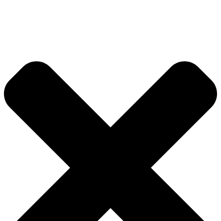
Přejít
k
obsahu