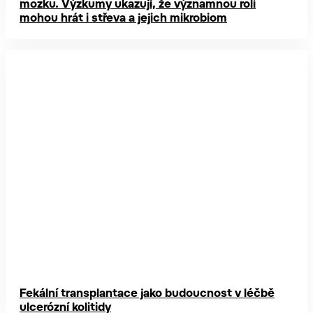
mozku. Výzkumy ukazují, že významnou roli
mohou hrát i střeva a jejich mikrobiom
Fekální transplantace jako budoucnost v léčbě
ulcerózní kolitidy