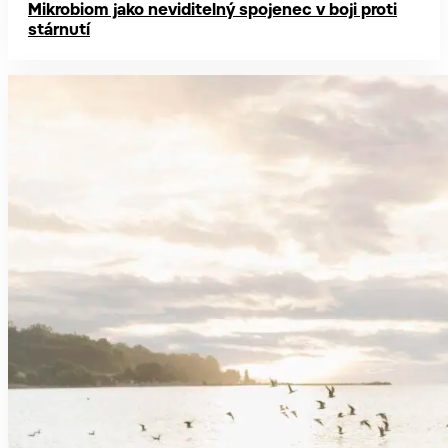
Mikrobiom jako neviditelný spojenec v boji proti
stárnutí