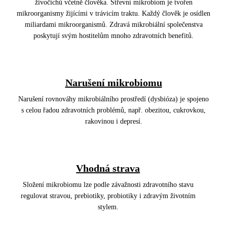
živočichů včetně člověka. Střevní mikrobiom je tvořen
mikroorganismy žijícími v trávicím traktu. Každý člověk je osídlen
miliardami mikroorganismů. Zdravá mikrobiální společenstva
poskytují svým hostitelům mnoho zdravotních benefitů.
Narušení mikrobiomu
Narušení rovnováhy mikrobiálního prostředí (dysbióza) je spojeno
s celou řadou zdravotních problémů, např. obezitou, cukrovkou,
rakovinou i depresí.
Vhodná strava
Složení mikrobiomu lze podle závažnosti zdravotního stavu
regulovat stravou, prebiotiky, probiotiky i zdravým životním
stylem.