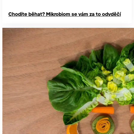
Chodíte běhat? Mikrobiom se vám za to odvděčí