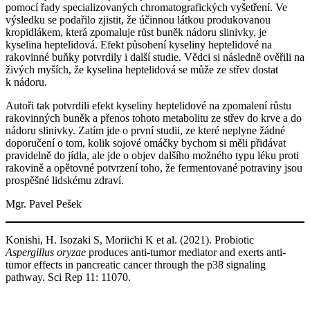
pomocí řady specializovaných chromatografických vyšetření. Ve
výsledku se podařilo zjistit, že účinnou látkou produkovanou
kropidlákem, která zpomaluje růst buněk nádoru slinivky, je
kyselina heptelidová. Efekt působení kyseliny heptelidové na
rakovinné buňky potvrdily i další studie. Vědci si následně ověřili na
živých myších, že kyselina heptelidová se může ze střev dostat
k nádoru.
Autoři tak potvrdili efekt kyseliny heptelidové na zpomalení růstu
rakovinných buněk a přenos tohoto metabolitu ze střev do krve a do
nádoru slinivky. Zatím jde o první studii, ze které neplyne žádné
doporučení o tom, kolik sojové omáčky bychom si měli přidávat
pravidelně do jídla, ale jde o objev dalšího možného typu léku proti
rakovině a opětovné potvrzení toho, že fermentované potraviny jsou
prospěšné lidskému zdraví.
Mgr. Pavel Pešek
Konishi, H. Isozaki S, Moriichi K et al. (2021). Probiotic
Aspergillus oryzae
produces anti-tumor mediator and exerts anti-
tumor effects in pancreatic cancer through the p38 signaling
pathway. Sci Rep 11: 11070.