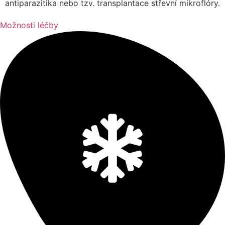
antiparazitika nebo tzv. transplantace střevní mikroflóry.
Možnosti léčby