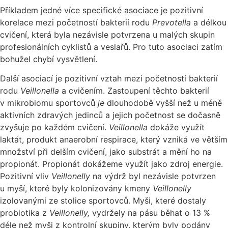
Příkladem jedné více specifické asociace je pozitivní
korelace mezi početností bakterií rodu
Prevotella
a délkou
cvičení, která byla nezávisle potvrzena u malých skupin
profesionálních cyklistů a veslařů. Pro tuto asociaci zatím
bohužel chybí vysvětlení.
Další asociací je pozitivní vztah mezi početností bakterií
rodu
Veillonella
a cvičením. Zastoupení těchto bakterií
v mikrobiomu sportovců
je
dlouhodobě vyšší než u méně
aktivních zdravých jedinců a jejich početnost se dočasně
zvyšuje po každém cvičení.
Veillonella
dokáže využít
laktát, produkt anaerobní respirace, který vzniká ve větším
množství při delším cvičení, jako substrát a mění ho na
propionát. Propionát dokážeme využít jako zdroj energie.
Pozitivní vliv
Veillonelly
na výdrž byl nezávisle potvrzen
u myší, které byly kolonizovány kmeny
Veillonelly
izolovanými ze stolice sportovců. Myši, které dostaly
probiotika z
Veillonelly,
vydržely na pásu běhat o 13 %
déle než myši z kontrolní skupiny, kterým byly podány