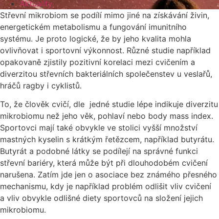
Aktuality
Střevní mikrobiom se podílí mimo jiné na získávání živin,
energetickém metabolismu a fungování imunitního
systému. Je proto logické, že by jeho kvalita mohla
ovlivňovat i sportovní výkonnost. Různé studie například
opakovaně zjistily pozitivní korelaci mezi cvičením a
diverzitou střevních bakteriálních společenstev u veslařů,
hráčů ragby i cyklistů.
To, že člověk cvičí, dle jedné studie lépe indikuje diverzitu
mikrobiomu než jeho věk, pohlaví nebo body mass index.
Sportovci mají také obvykle ve stolici vyšší množství
mastných kyselin s krátkým řetězcem, například butyrátu.
Butyrát a podobné látky se podílejí na správné funkci
střevní bariéry, která může být při dlouhodobém cvičení
narušena. Zatím jde jen o asociace bez známého přesného
mechanismu, kdy je například problém odlišit vliv cvičení
a vliv obvykle odlišné diety sportovců na složení jejich
mikrobiomu.