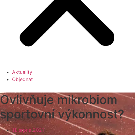
Aktuality
Objednat
Ovlivňuje mikrobiom
sportovní výkonnost?
11. srpna 2021