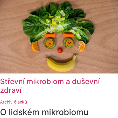
Střevní mikrobiom a duševní
zdraví
Archiv článků
O lidském mikrobiomu