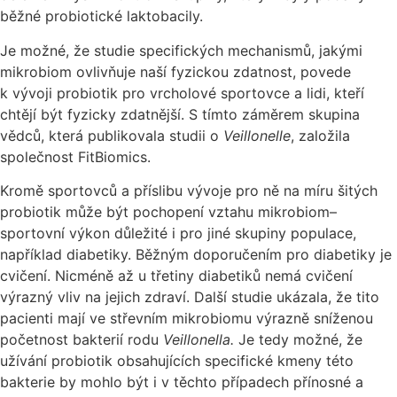
běžné probiotické laktobacily.
Je možné, že studie specifických mechanismů, jakými
mikrobiom ovlivňuje naší fyzickou zdatnost, povede
k vývoji probiotik pro vrcholové sportovce a lidi, kteří
chtějí být fyzicky zdatnější. S tímto záměrem skupina
vědců, která publikovala studii o
Veillonelle
, založila
společnost FitBiomics.
Kromě sportovců a příslibu vývoje pro ně na míru šitých
probiotik může být pochopení vztahu mikrobiom–
sportovní výkon důležité i pro jiné skupiny populace,
například diabetiky. Běžným doporučením pro diabetiky je
cvičení. Nicméně až u třetiny diabetiků nemá cvičení
výrazný vliv na jejich zdraví. Další studie ukázala, že tito
pacienti mají ve střevním mikrobiomu výrazně sníženou
početnost bakterií rodu
Veillonella.
Je tedy možné, že
užívání probiotik obsahujících specifické kmeny této
bakterie by mohlo být i v těchto případech přínosné a