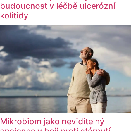
budoucnost v léčbě ulcerózní
kolitidy
Mikrobiom jako neviditelný
spojenec v boji proti stárnutí