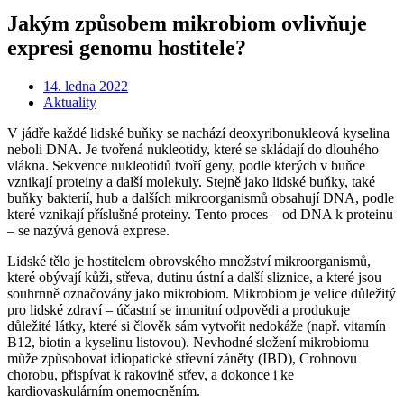
Jakým způsobem mikrobiom ovlivňuje
expresi genomu hostitele?
14. ledna 2022
Aktuality
V jádře každé lidské buňky se nachází deoxyribonukleová kyselina
neboli DNA. Je tvořená nukleotidy, které se skládají do dlouhého
vlákna. Sekvence nukleotidů tvoří geny, podle kterých v buňce
vznikají proteiny a další molekuly. Stejně jako lidské buňky, také
buňky bakterií, hub a dalších mikroorganismů obsahují DNA, podle
které vznikají příslušné proteiny. Tento proces – od DNA k proteinu
– se nazývá genová exprese.
Lidské tělo je hostitelem obrovského množství mikroorganismů,
které obývají kůži, střeva, dutinu ústní a další sliznice, a které jsou
souhrnně označovány jako mikrobiom. Mikrobiom je velice důležitý
pro lidské zdraví – účastní se imunitní odpovědi a produkuje
důležité látky, které si člověk sám vytvořit nedokáže (např. vitamín
B12, biotin a kyselinu listovou). Nevhodné složení mikrobiomu
může způsobovat idiopatické střevní záněty (IBD), Crohnovu
chorobu, přispívat k rakovině střev, a dokonce i ke
kardiovaskulárním onemocněním.