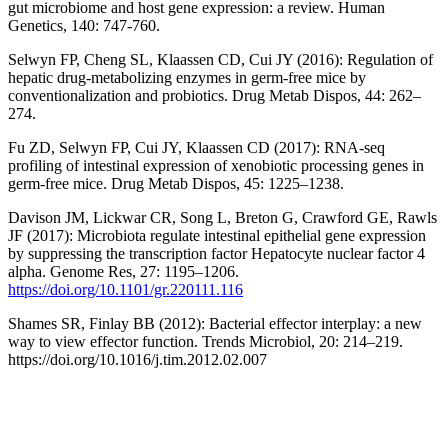
gut microbiome and host gene expression: a review. Human
Genetics, 140: 747-760.
Selwyn FP, Cheng SL, Klaassen CD, Cui JY (2016): Regulation of
hepatic drug-metabolizing enzymes in germ-free mice by
conventionalization and probiotics. Drug Metab Dispos, 44: 262–
274.
Fu ZD, Selwyn FP, Cui JY, Klaassen CD (2017): RNA-seq
profiling of intestinal expression of xenobiotic processing genes in
germ-free mice. Drug Metab Dispos, 45: 1225–1238.
Davison JM, Lickwar CR, Song L, Breton G, Crawford GE, Rawls
JF (2017): Microbiota regulate intestinal epithelial gene expression
by suppressing the transcription factor Hepatocyte nuclear factor 4
alpha. Genome Res, 27: 1195–1206.
https://doi.org/10.1101/gr.220111.116
Shames SR, Finlay BB (2012): Bacterial effector interplay: a new
way to view effector function. Trends Microbiol, 20: 214–219.
https://doi.org/10.1016/j.tim.2012.02.007