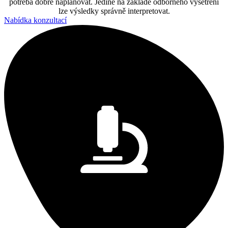
potřeba dobře naplánovat. Jedině na základě odborného vyšetření
lze výsledky správně interpretovat.
Nabídka konzultací