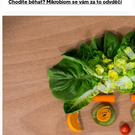
Chodíte běhat? Mikrobiom se vám za to odvděčí