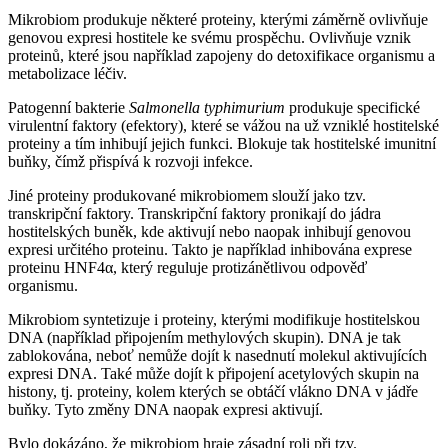
Mikrobiom produkuje některé proteiny, kterými záměrně ovlivňuje
genovou expresi hostitele ke svému prospěchu. Ovlivňuje vznik
proteinů, které jsou například zapojeny do detoxifikace organismu a
metabolizace léčiv.
Patogenní bakterie
Salmonella typhimurium
produkuje specifické
virulentní faktory (efektory), které se vážou na už vzniklé hostitelské
proteiny a tím inhibují jejich funkci. Blokuje tak hostitelské imunitní
buňky, čímž přispívá k rozvoji infekce.
Jiné proteiny produkované mikrobiomem slouží jako tzv.
transkripční faktory. Transkripční faktory pronikají do jádra
hostitelských buněk, kde aktivují nebo naopak inhibují genovou
expresi určitého proteinu. Takto je například inhibována exprese
proteinu HNF4α, který reguluje protizánětlivou odpověď
organismu.
Mikrobiom syntetizuje i proteiny, kterými modifikuje hostitelskou
DNA (například připojením methylových skupin). DNA je tak
zablokována, neboť nemůže dojít k nasednutí molekul aktivujících
expresi DNA. Také může dojít k připojení acetylových skupin na
histony, tj. proteiny, kolem kterých se obtáčí vlákno DNA v jádře
buňky. Tyto změny DNA naopak expresi aktivují.
Bylo dokázáno, že mikrobiom hraje zásadní roli při tzv.