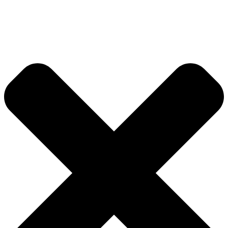
Přejít
k
obsahu