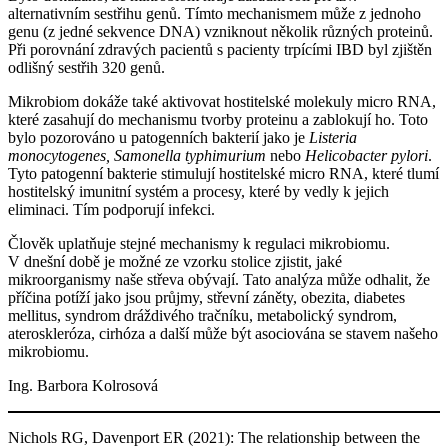
alternativním sestřihu genů. Tímto mechanismem může z jednoho
genu (z jedné sekvence DNA) vzniknout několik různých proteinů.
Při porovnání zdravých pacientů s pacienty trpícími IBD byl zjištěn
odlišný sestřih 320 genů.
Mikrobiom dokáže také aktivovat hostitelské molekuly micro RNA,
které zasahují do mechanismu tvorby proteinu a zablokují ho. Toto
bylo pozorováno u patogenních bakterií jako je
Listeria
monocytogenes, Samonella typhimurium
nebo
Helicobacter pylori
.
Tyto patogenní bakterie stimulují hostitelské micro RNA, které tlumí
hostitelský imunitní systém a procesy, které by vedly k jejich
eliminaci. Tím podporují infekci.
Člověk uplatňuje stejné mechanismy k regulaci mikrobiomu.
V dnešní době je možné ze vzorku stolice zjistit, jaké
mikroorganismy naše střeva obývají. Tato analýza může odhalit, že
příčina potíží jako jsou průjmy, střevní záněty, obezita, diabetes
mellitus, syndrom dráždivého tračníku, metabolický syndrom,
ateroskleróza, cirhóza a další může být asociována se stavem našeho
mikrobiomu.
Ing. Barbora Kolrosová
Nichols RG, Davenport ER (2021): The relationship between the