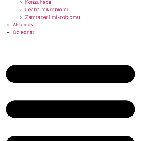
Konzultace
Léčba mikrobiomu
Zamrazení mikrobiomu
Aktuality
Objednat