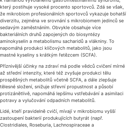
k námahou vyvolanému gastrointestinálnímu syndromu,
který postihuje vysoké procento sportovců. Zdá se však,
že mikrobiom profesionálních sportovců vykazuje bohatší
diverzitu, zejména ve srovnání s mikrobiomem jedinců se
sedavým zaměstnáním. Obvykle obsahuje více
bakteriálních druhů zapojených do biosyntézy
aminokyselin a metabolismu sacharidů a vlákniny. To
napomáhá produkci klíčových metabolitů, jako jsou
mastné kyseliny s krátkým řetězcem (SCFA).
Příznivější účinky na zdraví má podle vědců cvičení mírné
až střední intenzity, které též zvyšuje produkci tělu
prospěšných metabolitů včetně SCFA, a dále zlepšuje
tělesné složení, snižuje střevní propustnost a působí
protizánětlivě, napomáhá lepšímu vstřebávání a asimilaci
potravy a vylučování odpadních metabolitů.
Lidé, kteří pravidelně cvičí, mívají v mikrobiomu vyšší
zastoupení bakterií produkujících butyrát (např.
Clostridiales, Roseburia, Lachnospiraceae a