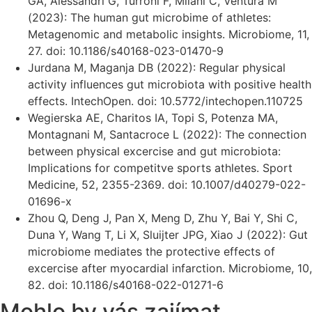
GA, Alessandri G, Turroni F, Milani C, Ventura M
(2023): The human gut microbime of athletes:
Metagenomic and metabolic insights. Microbiome, 11,
27. doi: 10.1186/s40168-023-01470-9
Jurdana M, Maganja DB (2022): Regular physical
activity influences gut microbiota with positive health
effects. IntechOpen. doi: 10.5772/intechopen.110725
Wegierska AE, Charitos IA, Topi S, Potenza MA,
Montagnani M, Santacroce L (2022): The connection
between physical excercise and gut microbiota:
Implications for competitve sports athletes. Sport
Medicine, 52, 2355-2369. doi: 10.1007/d40279-022-
01696-x
Zhou Q, Deng J, Pan X, Meng D, Zhu Y, Bai Y, Shi C,
Duna Y, Wang T, Li X, Sluijter JPG, Xiao J (2022): Gut
microbiome mediates the protective effects of
excercise after myocardial infarction. Microbiome, 10,
82. doi: 10.1186/s40168-022-01271-6
Mohlo by vás zajímat