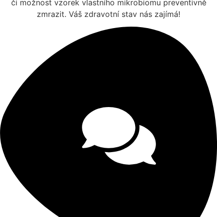
či možnost vzorek vlastního mikrobiomu preventivně
zmrazit. Váš zdravotní stav nás zajímá!