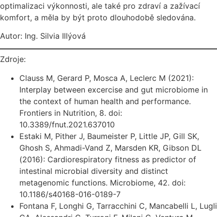
optimalizaci výkonnosti, ale také pro zdraví a zažívací
komfort, a měla by být proto dlouhodobě sledována.
Autor: Ing. Silvia Illýová
Zdroje:
Clauss M, Gerard P, Mosca A, Leclerc M (2021):
Interplay between excercise and gut microbiome in
the context of human health and performance.
Frontiers in Nutrition, 8. doi:
10.3389/fnut.2021.637010
Estaki M, Pither J, Baumeister P, Little JP, Gill SK,
Ghosh S, Ahmadi-Vand Z, Marsden KR, Gibson DL
(2016): Cardiorespiratory fitness as predictor of
intestinal microbial diversity and distinct
metagenomic functions. Microbiome, 42. doi:
10.1186/s40168-016-0189-7
Fontana F, Longhi G, Tarracchini C, Mancabelli L, Lugli