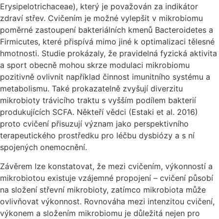
Erysipelotrichaceae), který je považován za indikátor
zdraví střev. Cvičením je možné vylepšit v mikrobiomu
poměrné zastoupení bakteriálních kmenů Bacteroidetes a
Firmicutes, které přispívá mimo jiné k optimalizaci tělesné
hmotnosti. Studie prokázaly, že pravidelná fyzická aktivita
a sport obecně mohou skrze modulaci mikrobiomu
pozitivně ovlivnit například činnost imunitního systému a
metabolismu. Také prokazatelně zvyšují diverzitu
mikrobioty trávicího traktu s vyšším podílem bakterií
produkujících SCFA. Někteří vědci (Estaki et al. 2016)
proto cvičení přisuzují význam jako perspektivního
terapeutického prostředku pro léčbu dysbiózy a s ní
spojených onemocnění.
Závěrem lze konstatovat, že mezi cvičením, výkonností a
mikrobiotou existuje vzájemné propojení – cvičení působí
na složení střevní mikrobioty, zatímco mikrobiota může
ovlivňovat výkonnost. Rovnováha mezi intenzitou cvičení,
výkonem a složením mikrobiomu je důležitá nejen pro