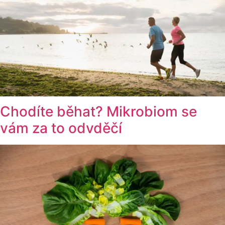
Chodíte běhat? Mikrobiom se
vám za to odvděčí