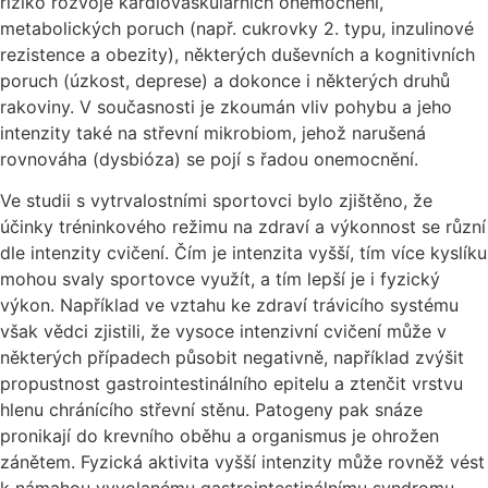
riziko rozvoje kardiovaskulárních onemocnění,
metabolických poruch (např. cukrovky 2. typu, inzulinové
rezistence a obezity), některých duševních a kognitivních
poruch (úzkost, deprese) a dokonce i některých druhů
rakoviny. V současnosti je zkoumán vliv pohybu a jeho
intenzity také na střevní mikrobiom, jehož narušená
rovnováha (dysbióza) se pojí s řadou onemocnění.
Ve studii s vytrvalostními sportovci bylo zjištěno, že
účinky tréninkového režimu na zdraví a výkonnost se různí
dle intenzity cvičení. Čím je intenzita vyšší, tím více kyslíku
mohou svaly sportovce využít, a tím lepší je i fyzický
výkon. Například ve vztahu ke zdraví trávicího systému
však vědci zjistili, že vysoce intenzivní cvičení může v
některých případech působit negativně, například zvýšit
propustnost gastrointestinálního epitelu a ztenčit vrstvu
hlenu chránícího střevní stěnu. Patogeny pak snáze
pronikají do krevního oběhu a organismus je ohrožen
zánětem. Fyzická aktivita vyšší intenzity může rovněž vést